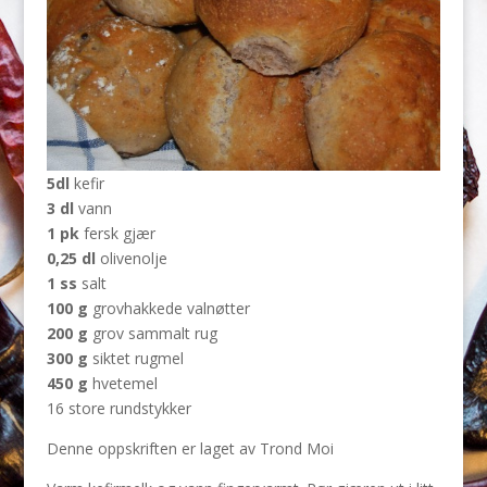
5dl
kefir
3 dl
vann
1 pk
fersk gjær
0,25 dl
olivenolje
1 ss
salt
100 g
grovhakkede valnøtter
200 g
grov sammalt rug
300 g
siktet rugmel
450 g
hvetemel
16 store rundstykker
Denne oppskriften er laget av Trond Moi