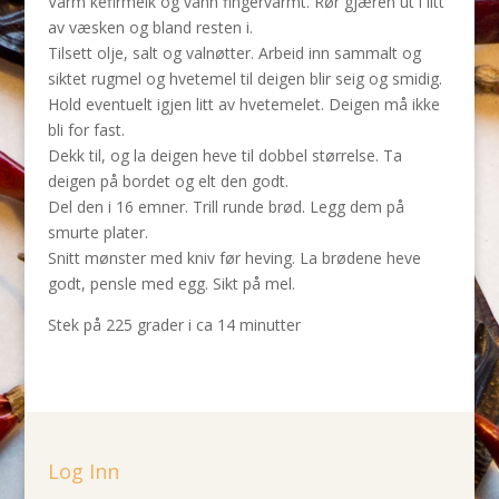
Varm kefirmelk og vann fingervarmt. Rør gjæren ut i litt
av væsken og bland resten i.
Tilsett olje, salt og valnøtter. Arbeid inn sammalt og
siktet rugmel og hvetemel til deigen blir seig og smidig.
Hold eventuelt igjen litt av hvetemelet. Deigen må ikke
bli for fast.
Dekk til, og la deigen heve til dobbel størrelse. Ta
deigen på bordet og elt den godt.
Del den i 16 emner. Trill runde brød. Legg dem på
smurte plater.
Snitt mønster med kniv før heving. La brødene heve
godt, pensle med egg. Sikt på mel.
Stek på 225 grader i ca 14 minutter
Log Inn