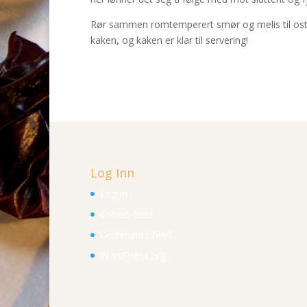
Rør sammen romtemperert smør og melis til oste
kaken, og kaken er klar til servering!
Log Inn
Log in
Entries feed
Comments feed
WordPress.org