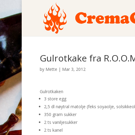
Gulrotkake fra R.O.O.
by
Mette
|
Mar 3, 2012
Gulrotkaken
3 store egg
2,5 dl nøytral matolje (feks soyaolje, solsikkeol
350 gram sukker
2 ts vaniljesukker
2 ts kanel