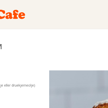
M
je eller druekjerneolje)