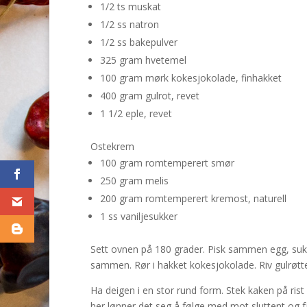
1/2 ts muskat
1/2 ss natron
1/2 ss bakepulver
325 gram hvetemel
100 gram mørk kokesjokolade, finhakket
400 gram gulrot, revet
1 1/2 eple, revet
Ostekrem
100 gram romtemperert smør
250 gram melis
200 gram romtemperert kremost, naturell
1 ss vaniljesukker
Sett ovnen på 180 grader. Pisk sammen egg, sukker
sammen. Rør i hakket kokesjokolade. Riv gulrøtten
Ha deigen i en stor rund form. Stek kaken på rist
her lønner det seg å følge med mot sluttent og fj