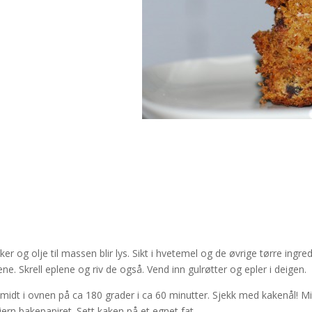
 og olje til massen blir lys. Sikt i hvetemel og de øvrige tørre ingre
e. Skrell eplene og riv de også. Vend inn gulrøtter og epler i deigen.
 midt i ovnen på ca 180 grader i ca 60 minutter. Sjekk med kakenål! Mi
ern bakepapiret. Sett kaken på et egnet fat.