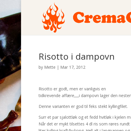
Risotto i dampovn
by
Mette
|
Mar 17, 2012
Risotto er godt, men er vanligvis en
tidkrevende affære,,,,i d
ampovn lager den nesten 
Denne varianten er god til feks stekt kyllingfilet.
Surr et par sjalottløk og et fedd hvitløk i kjelen m
Når det er mykt tilsettes 4 dl ris som røres rundt 
liter kylling kraft/buljong. Hell alt i langpannen 