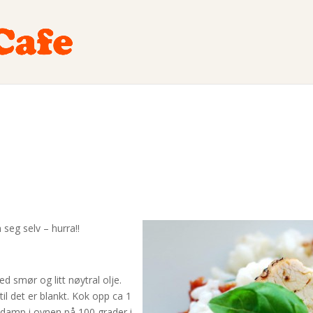
seg selv – hurra!!
ed smør og litt nøytral olje.
til det er blankt. Kok opp ca 1
og damp i ovnen på 100 grader i