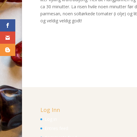
ca 30 minutter. La risen hvile noen minutter før d
parmesan, noen soltørkede tomater (i olje) og litt 
og veldig veldig godt!
Log Inn
Log in
Entries feed