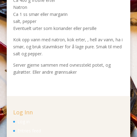
Ca 400 g frosne erter
Natron
Ca 1 ss smør eller margarin
salt, pepper
Eventuelt urter som koriander eller persille
Kok opp vann med natron, kok erter, , hell av vann, ha i
smør, og bruk stavmikser for å lage pure. Smak til med
salt og pepper.
Server gjerne sammen med ovnesstekt potet, og
gulrøtter. Eller andre grønnsaker
Log Inn
Log in
Entries feed