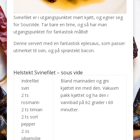
Svinefilet er i utgangspunktet mørt kjøtt, og egner seg
for SousVide. Tar bare en time, og så har man
utgangspunktet for fantastisk måltid!
Denne servert med en fantastisk eplesaus, som passer
utmerket til svin, og på sprøstekt bacon.
Helstekt Svinefilet – sous vide
Indrefilet
Bland marinaden og gni
svin
kjøttet inn med den. Vakuum
2 ts
pakk kjøttet og ha den i
rosmarin
vannbad på 62 grader i 60
2 ts timian
minutter.
2 ts sort
pepper
2 ss
olivenolje