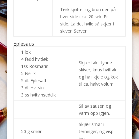
Tørk kjøttet og brun den på
hver side i ca. 20 sek. Pr.
side. La det hvile så skjær i
skiver. Server.
Eplesaus
1 løk
4 fedd hvitløk
Skjær løk i tynne
1ss Rosmarin
skiver, knus hvitløk
5 Nellik
og ha i kjele og kok
5 dl. Eplesaft
til ca. halvt volum
3 dl. Hvitvin
3 ss hvitvinseddik
Sil av sausen og
varm opp igjen.
Skjær smør i
50 g smør
terninger, og visp
inn.