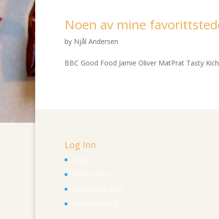
Noen av mine favorittsted
by
Njål Andersen
BBC Good Food Jamie Oliver MatPrat Tasty Kich
Log Inn
Log in
Entries feed
Comments feed
WordPress.org