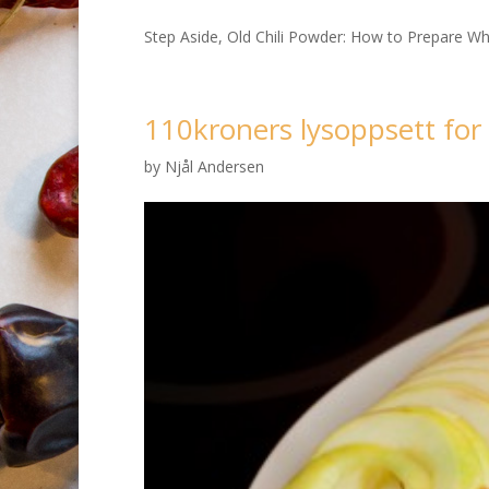
Step Aside, Old Chili Powder: How to Prepare Wh
110kroners lysoppsett for
by
Njål Andersen