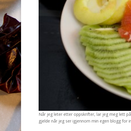
Når jeg leter etter oppskrifter, lar jeg meg lett 
gjelde når jeg ser igjennom min egen blogg for insp