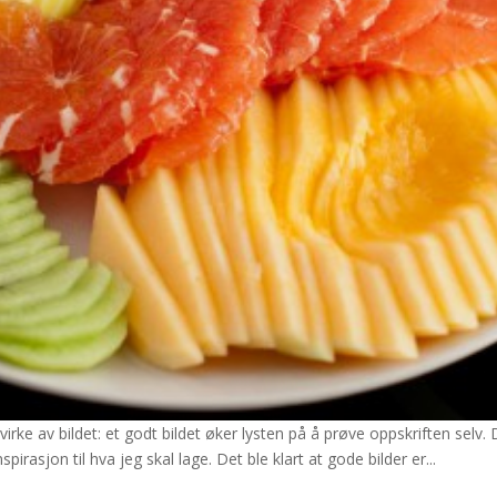
påvirke av bildet: et godt bildet øker lysten på å prøve oppskriften sel
irasjon til hva jeg skal lage. Det ble klart at gode bilder er...