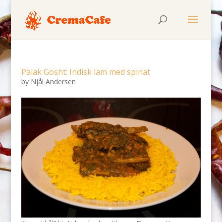
Palak Gosht: Indisk lam med spinat
by
Njål Andersen