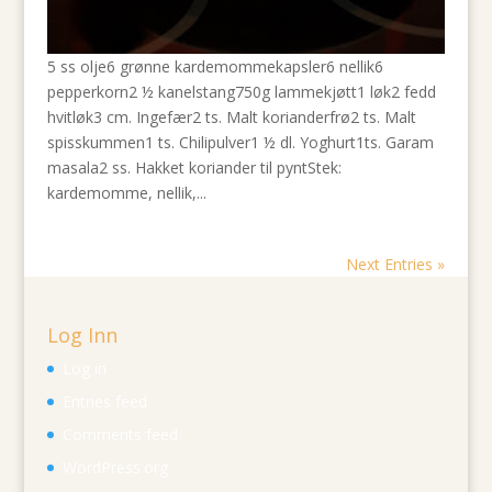
5 ss olje6 grønne kardemommekapsler6 nellik6
pepperkorn2 ½ kanelstang750g lammekjøtt1 løk2 fedd
hvitløk3 cm. Ingefær2 ts. Malt korianderfrø2 ts. Malt
spisskummen1 ts. Chilipulver1 ½ dl. Yoghurt1ts. Garam
masala2 ss. Hakket koriander til pyntStek:
kardemomme, nellik,...
Next Entries »
Log Inn
Log in
Entries feed
Comments feed
WordPress.org