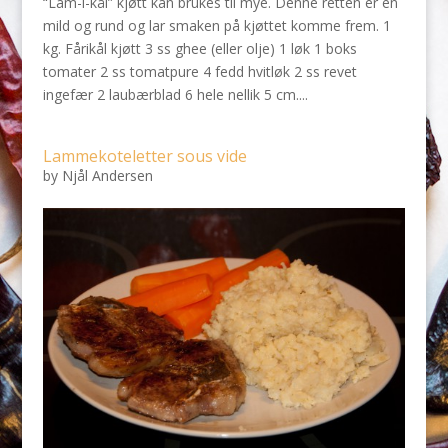
“Lam-i-kål” kjøtt kan brukes til mye. Denne retten er en
mild og rund og lar smaken på kjøttet komme frem. 1
kg. Fårikål kjøtt 3 ss ghee (eller olje) 1 løk 1 boks
tomater 2 ss tomatpure 4 fedd hvitløk 2 ss revet
ingefær 2 laubærblad 6 hele nellik 5 cm....
Lammekoteletter sous vide
by
Njål Andersen