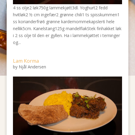
4 ss olje2 løk750g lammekjøtt3dl. Yoghurt2 fedd
hvitløk2 ½ cm ingefær2 grønne chili1 ts spisskummen1
ss korianderfrø6 grønne kardemommekapsler6 hele
nellik5cm. Kanelstang125g mandelflakStek finhakket løk
i 2 ss olje til den er gyllen. Ha i lammekjøttet i terninger
og...
Lam Korma
by
Njål Andersen