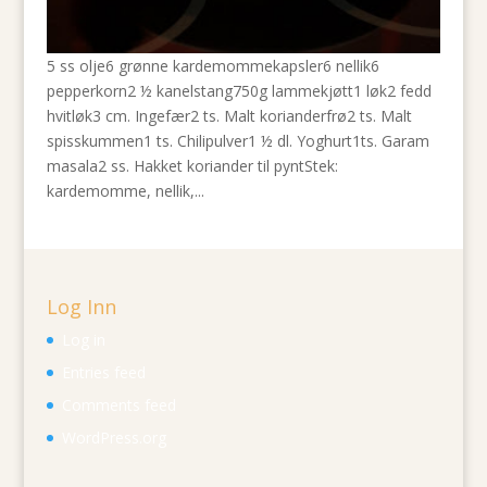
5 ss olje6 grønne kardemommekapsler6 nellik6
pepperkorn2 ½ kanelstang750g lammekjøtt1 løk2 fedd
hvitløk3 cm. Ingefær2 ts. Malt korianderfrø2 ts. Malt
spisskummen1 ts. Chilipulver1 ½ dl. Yoghurt1ts. Garam
masala2 ss. Hakket koriander til pyntStek:
kardemomme, nellik,...
Log Inn
Log in
Entries feed
Comments feed
WordPress.org