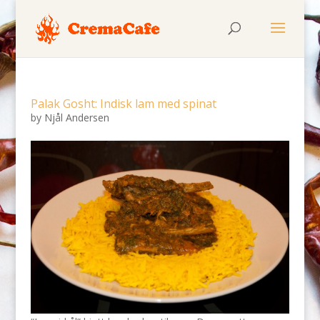
Palak Gosht: Indisk lam med spinat
by
Njål Andersen